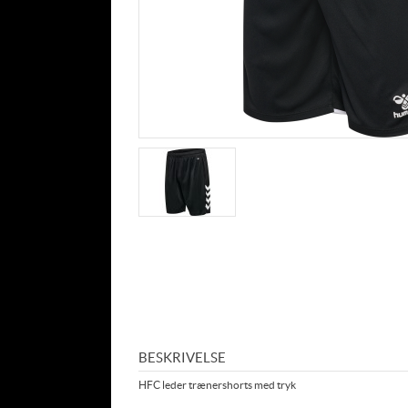
BESKRIVELSE
HFC leder trænershorts med tryk